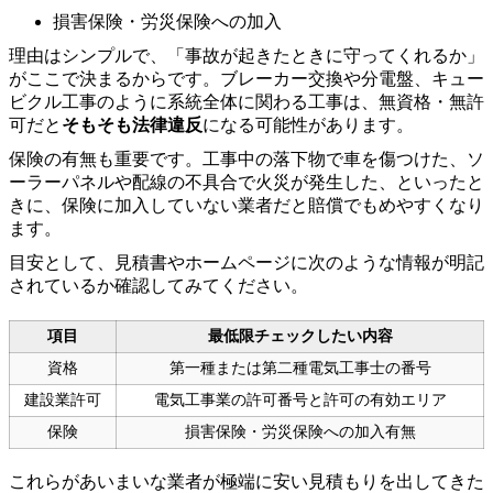
損害保険・労災保険への加入
理由はシンプルで、「事故が起きたときに守ってくれるか」
がここで決まるからです。ブレーカー交換や分電盤、キュー
ビクル工事のように系統全体に関わる工事は、無資格・無許
可だと
そもそも法律違反
になる可能性があります。
保険の有無も重要です。工事中の落下物で車を傷つけた、ソ
ーラーパネルや配線の不具合で火災が発生した、といったと
きに、保険に加入していない業者だと賠償でもめやすくなり
ます。
目安として、見積書やホームページに次のような情報が明記
されているか確認してみてください。
項目
最低限チェックしたい内容
資格
第一種または第二種電気工事士の番号
建設業許可
電気工事業の許可番号と許可の有効エリア
保険
損害保険・労災保険への加入有無
これらがあいまいな業者が極端に安い見積もりを出してきた