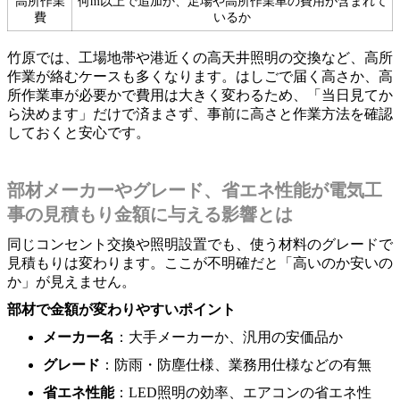
高所作業
何m以上で追加か、足場や高所作業車の費用が含まれて
費
いるか
竹原では、工場地帯や港近くの高天井照明の交換など、高所
作業が絡むケースも多くなります。はしごで届く高さか、高
所作業車が必要かで費用は大きく変わるため、「当日見てか
ら決めます」だけで済まさず、事前に高さと作業方法を確認
しておくと安心です。
部材メーカーやグレード、省エネ性能が電気工
事の見積もり金額に与える影響とは
同じコンセント交換や照明設置でも、使う材料のグレードで
見積もりは変わります。ここが不明確だと「高いのか安いの
か」が見えません。
部材で金額が変わりやすいポイント
メーカー名
：大手メーカーか、汎用の安価品か
グレード
：防雨・防塵仕様、業務用仕様などの有無
省エネ性能
：LED照明の効率、エアコンの省エネ性