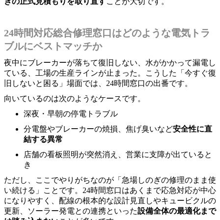
きの正式見積もりを取り直す
ことが大切です。
24時間対応総合修理窓口はどのような電気トラ
ブルにベストマッチか
夜中にブレーカーが落ちて復旧しない、水がかかって漏電し
ている、工場の生産ラインが止まった。こうした「今すぐ復
旧しないと困る」場面では、24時間窓口の出番です。
向いているのは次のようなケースです。
深夜・早朝の停電トラブル
分電盤やブレーカーの焼損、焦げ臭いなど
安全性に直
結する異常
店舗の看板照明が突然消え、営業に支障が出ていると
き
ただし、ここでやりがちなのが「急場しのぎの修理のまま使
い続ける」ことです。24時間窓口はあくまで応急対応が中心
になりやすく、配線の根本的な設計見直しやキュービクルの
更新、ソーラー発電との連携といった
設備全体の最適化まで