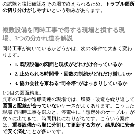
の試験と復旧確認をその場で終えられるため、
トラブル箇所
の切り分けがしやすい
という強みがあります。
複数設備を同時工事で得する現場と損する現
場、3つの分かれ道を解説
同時工事が向いているかどうかは、次の3条件で大きく変わ
ります。
1. 既設設備の図面と現状がどれだけ合っているか
2. 止められる時間帯・回数の制約がどれだけ厳しいか
3. 協力会社を束ねる“司令塔”がはっきりしているか
1つ目の図面精度。
呉市の工場や造船関連の現場では、増築・改造を繰り返して
図面と配線が合っていない
ケースがよくあります。こうした
現場で同時工事を選ぶと、停電中に「想定外のケーブル」が
次々に出てきて、時間切れになりがちです。こういう案件
は、
重要設備から順に分割して更新する方が、結果的に安全
で安く済む
ことが多いです。