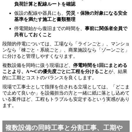
負荷計算と配線ルートを確認
仮設の配線や器具にも、
労災・保険の対象になる安全
基準を満たす施工と書類整理
停電開始から復旧までの時間を、
事前に関係者全員で
共有しておくこと
段階的停電については、工場なら「ラインごと」、マンショ
ンなら「棟ごと・系統ごと」、商業施設なら「ゾーンごと」
に分けると管理しやすくなります。
複数設備を同時に扱う現場ほど、
停電時間を1回にまとめる
ことより、A〜Cの優先度ごとに工程を分けること
が、結果
的に工期とコストのバランスを良くします。
現場で工事士として指揮を任される立場としては、「どこま
で止めて良いか」を設備担当の方と一緒に紙に落とし込めて
いる案件ほど、工程もトラブルも安定するという実感があり
ます。
複数設備の同時工事と分割工事、工期や