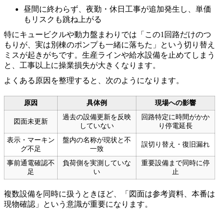
昼間に終わらず、夜勤・休日工事が追加発生し、単価
もリスクも跳ね上がる
特にキュービクルや動力盤まわりでは「この1回路だけのつ
もりが、実は別棟のポンプも一緒に落ちた」という切り替え
ミスが起きがちです。生産ラインや給水設備を止めてしまう
と、工事以上に操業損失が大きくなります。
よくある原因を整理すると、次のようになります。
原因
具体例
現場への影響
過去の設備更新を反映
回路特定に時間がかか
図面未更新
していない
り停電延長
表示・マーキン
盤内の名称が現状と不
誤切り替え・復旧漏れ
グ不足
一致
事前通電確認不
負荷側を実測していな
重要設備まで同時に停
足
い
止
複数設備を同時に扱うときほど、「図面は参考資料、本番は
現物確認」という意識が重要になります。