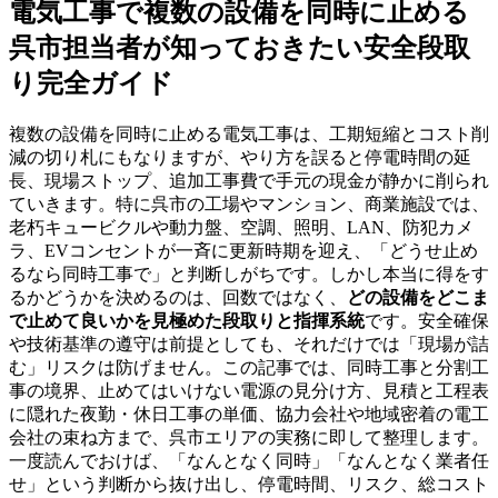
電気工事で複数の設備を同時に止める
呉市担当者が知っておきたい安全段取
り完全ガイド
複数の設備を同時に止める電気工事は、工期短縮とコスト削
減の切り札にもなりますが、やり方を誤ると停電時間の延
長、現場ストップ、追加工事費で手元の現金が静かに削られ
ていきます。特に呉市の工場やマンション、商業施設では、
老朽キュービクルや動力盤、空調、照明、LAN、防犯カメ
ラ、EVコンセントが一斉に更新時期を迎え、「どうせ止め
るなら同時工事で」と判断しがちです。しかし本当に得をす
るかどうかを決めるのは、回数ではなく、
どの設備をどこま
で止めて良いかを見極めた段取りと指揮系統
です。安全確保
や技術基準の遵守は前提としても、それだけでは「現場が詰
む」リスクは防げません。この記事では、同時工事と分割工
事の境界、止めてはいけない電源の見分け方、見積と工程表
に隠れた夜勤・休日工事の単価、協力会社や地域密着の電工
会社の束ね方まで、呉市エリアの実務に即して整理します。
一度読んでおけば、「なんとなく同時」「なんとなく業者任
せ」という判断から抜け出し、停電時間、リスク、総コスト