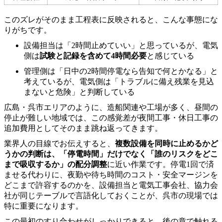
このズレがそのまま工程表に反映されると、こんな事態にな
りがちです。
設備担当は「2時間止めていい」と思っているが、電気
側は
試験と記録を含めて4時間必要
と感じている
管理側は「日中の2時間停電なら告知で何とかなる」と
考えているが、電気側は「トラブルに備え残業を見込
まないと危険」と判断している
広島・呉市エリアのように、造船関連や工場が多く、昼間の
停止が難しい地域では、この感覚差が夜間工事・休日工事の
追加費用としてそのまま跳ね返ってきます。
業界人の目線でお伝えすると、
複数設備を同時に止めるかど
うかの判断は、「停電時間」だけでなく「誰のリスクをどこ
まで吸収するか」の配分調整
に近い作業です。停電1回で済
ませる代わりに、夜勤や待ち時間のコスト・安全マージンを
どこまで許容するのかを、設備担当と電気工事会社、協力会
社が同じテーブルで言語化しておくことが、呉市の現場では
特に重要になります。
この最初のすり合わせがしっかりできると、後の章で触れる