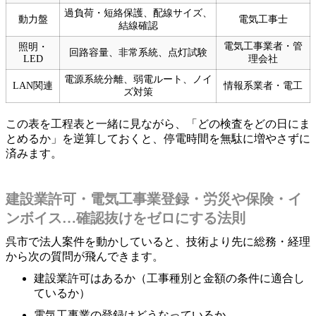
過負荷・短絡保護、配線サイズ、
動力盤
電気工事士
結線確認
電気工事業者・管
照明・
回路容量、非常系統、点灯試験
LED
理会社
電源系統分離、弱電ルート、ノイ
LAN関連
情報系業者・電工
ズ対策
この表を工程表と一緒に見ながら、「どの検査をどの日にま
とめるか」を逆算しておくと、停電時間を無駄に増やさずに
済みます。
建設業許可・電気工事業登録・労災や保険・イ
ンボイス…確認抜けをゼロにする法則
呉市で法人案件を動かしていると、技術より先に総務・経理
から次の質問が飛んできます。
建設業許可はあるか（工事種別と金額の条件に適合し
ているか）
電気工事業の登録はどうなっているか