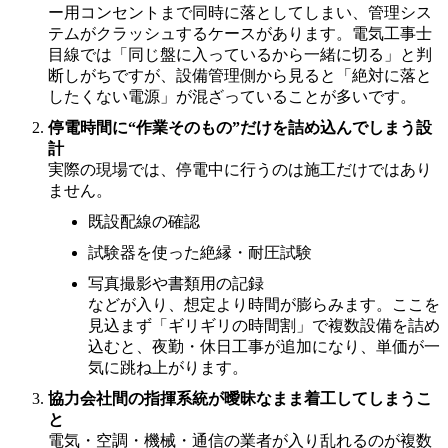
ー用コンセントまで同時に落としてしまい、管理シス
テムがクラッシュするケースがあります。電気工事士
目線では「同じ盤に入っているから一緒に切る」と判
断しがちですが、設備管理側から見ると「絶対に落と
したくない電源」が混ざっていることが多いです。
停電時間に“作業そのもの”だけを詰め込んでしまう設
計
実際の現場では、停電中に行うのは施工だけではあり
ません。
既設配線の確認
試験器を使った絶縁・耐圧試験
写真撮影や書類用の記録
などが入り、想定より時間が膨らみます。ここを
見込まず「ギリギリの時間割」で複数設備を詰め
込むと、夜勤・休日工事が追加になり、単価が一
気に跳ね上がります。
協力会社間の指揮系統が曖昧なまま着工してしまうこ
と
電気・空調・機械・通信の業者が入り乱れるのが複数