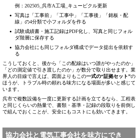
例：202505_呉市A工場_キュービクル更新
写真は「工事前」「工事中」「工事後」「銘板・配
線」の4分類で小フォルダを作る
試験成績書・施工記録はPDF化し、写真と同じフォル
ダ階層に保存する
協力会社にも同じフォルダ構成でデータ提出を依頼す
る
こうしておくと、後から「この配線はいつ誰がやったのか」
「どの測定値で引き渡したのか」が数分で取り出せます。業
界人の目線で言えば、図面よりもこの
一式の“証拠セット”
の
ほうが、トラブル時の頼れる味方になる場面が多いと感じて
います。
呉市で複数設備を一度に更新する計画を立てるなら、工程表
と同じくらいの熱量で、書類・基準・記録の段取りを前倒し
で組んでおくことが、安全にもコストにも効いてきます。
協力会社と電気工事会社を味方にでき