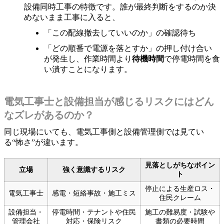
設備同時工事の特徴です。誰が最終判断をするのか決
めないまま工事に入ると、
「この配線撤去していいのか」の確認待ち
「どの順番で電源を落とすか」の押し付け合い
が発生し、作業時間より
待機時間
で停電時間を食
い潰すことになります。
電気工事士と設備担当が感じるリスクにはどん
なズレがあるのか？
同じ現場にいても、電気工事側と設備管理側では見てい
る“怖さ”が違います。
見落としがちなポイン
立場
強く意識するリスク
ト
停止による生産ロス・
電気工事士
感電・短絡事故・施工ミス
住民クレーム
設備担当・
停電時間・テナントや住民
施工の難易度・試験や
管理会社
対応・保険リスク
書類の必要時間