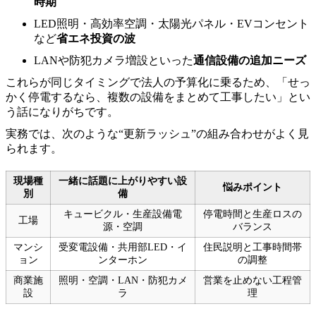
時期
LED照明・高効率空調・太陽光パネル・EVコンセント
など
省エネ投資の波
LANや防犯カメラ増設といった
通信設備の追加ニーズ
これらが同じタイミングで法人の予算化に乗るため、「せっ
かく停電するなら、複数の設備をまとめて工事したい」とい
う話になりがちです。
実務では、次のような“更新ラッシュ”の組み合わせがよく見
られます。
現場種
一緒に話題に上がりやすい設
悩みポイント
別
備
キュービクル・生産設備電
停電時間と生産ロスの
工場
源・空調
バランス
マンシ
受変電設備・共用部LED・イ
住民説明と工事時間帯
ョン
ンターホン
の調整
商業施
照明・空調・LAN・防犯カメ
営業を止めない工程管
設
ラ
理