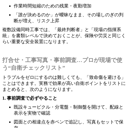
作業時間短縮のための残業・夜勤増加
「誰が決めるのか」が曖昧なまま、その場しのぎの判
断が増え、リスク上昇
複数設備同時工事では、「最終判断者」と「現場の指揮系
統」を書類レベルで決めておくことが、保険や労災と同じく
らい重要な安全装置になります。
打合せ・工事写真・事前調査…プロが現場で使
う“自衛チェックリスト”
トラブルをゼロにするのは難しくても、「致命傷を避ける」
ことはできます。実務で効果が高い自衛ポイントをリストに
まとめると、次のようになります。
1. 事前調査で必ずやること
既設キュービクル・分電盤・制御盤を開けて、配線と
表示を実物で確認
図面との相違点を赤ペンで追記し、写真もセットで保
存