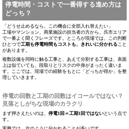
停電時間・コストで一番得する進め方は
どっち？
「どうせ止めるなら、この機会に全部入れ替えたい」
工場やマンション、商業施設の担当者の方から、呉市エリア
で一番よく聞くフレーズです。ところが現場では、この判断
ひとつで
工期も停電時間もコストも、きれいに分かれる
こと
があります。
複数設備を同時に触る工事と、あえて分割する工事は、表面
上は似ていても、段取りとリスクの中身がまったく違いま
す。ここでは、現場での経験をもとに「どっちが得か」を整
理していきます。
停電の回数と工期の回数はイコールではない？
見落としがちな現場のカラクリ
まず押さえたいのは、
停電1回＝工期1回ではない
という点で
す。
実務では、次のように分かれることが多いです。