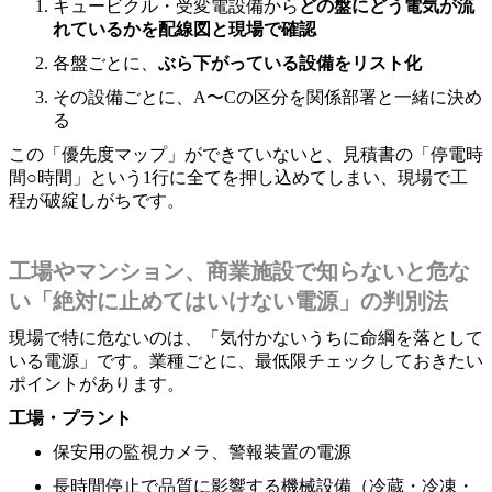
キュービクル・受変電設備から
どの盤にどう電気が流
れているかを配線図と現場で確認
各盤ごとに、
ぶら下がっている設備をリスト化
その設備ごとに、A〜Cの区分を関係部署と一緒に決め
る
この「優先度マップ」ができていないと、見積書の「停電時
間○時間」という1行に全てを押し込めてしまい、現場で工
程が破綻しがちです。
工場やマンション、商業施設で知らないと危な
い「絶対に止めてはいけない電源」の判別法
現場で特に危ないのは、「気付かないうちに命綱を落として
いる電源」です。業種ごとに、最低限チェックしておきたい
ポイントがあります。
工場・プラント
保安用の監視カメラ、警報装置の電源
長時間停止で品質に影響する機械設備（冷蔵・冷凍・