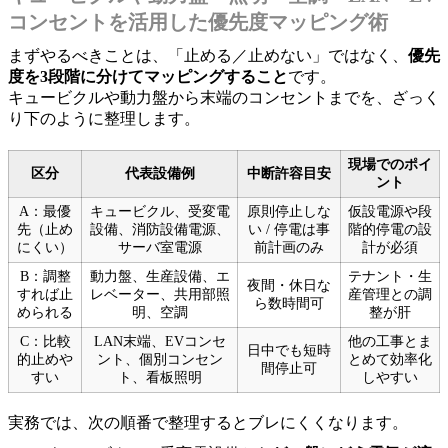
コンセントを活用した優先度マッピング術
まずやるべきことは、「止める／止めない」ではなく、
優先
度を3段階に分けてマッピングすること
です。
キュービクルや動力盤から末端のコンセントまでを、ざっく
り下のように整理します。
現場でのポイ
区分
代表設備例
中断許容目安
ント
A：最優
キュービクル、受変電
原則停止しな
仮設電源や段
先（止め
設備、消防設備電源、
い / 停電は事
階的停電の設
にくい）
サーバ室電源
前計画のみ
計が必須
B：調整
動力盤、生産設備、エ
テナント・生
夜間・休日な
すれば止
レベーター、共用部照
産管理との調
ら数時間可
められる
明、空調
整が肝
C：比較
LAN末端、EVコンセ
他の工事とま
日中でも短時
的止めや
ント、個別コンセン
とめて効率化
間停止可
すい
ト、看板照明
しやすい
実務では、次の順番で整理するとブレにくくなります。