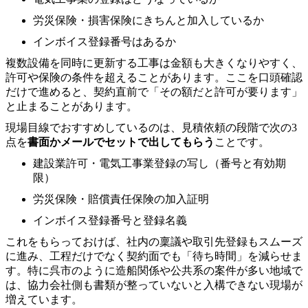
労災保険・損害保険にきちんと加入しているか
インボイス登録番号はあるか
複数設備を同時に更新する工事は金額も大きくなりやすく、
許可や保険の条件を超えることがあります。ここを口頭確認
だけで進めると、契約直前で「その額だと許可が要ります」
と止まることがあります。
現場目線でおすすめしているのは、見積依頼の段階で次の3
点を
書面かメールでセットで出してもらう
ことです。
建設業許可・電気工事業登録の写し（番号と有効期
限）
労災保険・賠償責任保険の加入証明
インボイス登録番号と登録名義
これをもらっておけば、社内の稟議や取引先登録もスムーズ
に進み、工程だけでなく契約面でも「待ち時間」を減らせま
す。特に呉市のように造船関係や公共系の案件が多い地域で
は、協力会社側も書類が整っていないと入構できない現場が
増えています。