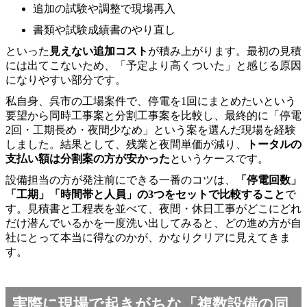
追加の試験や調整で現場再入
書類や試験成績書のやり直し
といった
見えない追加コスト
が積み上がります。最初の見積
には出てこないため、「予定より高くついた」と感じる原因
になりやすい部分です。
私自身、呉市の工場案件で、停電を1回にまとめたいという
要望から同時工事案と分割工事案を比較し、最終的に「停電
2回・工期長め・夜間少なめ」という案を選んだ現場を経験
しました。結果として、残業と夜間単価が減り、
トータルの
支払い額は分割案の方が安かった
というケースです。
設備担当の方が発注前にできる一番のコツは、
「停電回数」
「工期」「時間帯と人員」の3つをセットで比較すること
で
す。見積書と工程表を並べて、夜間・休日工事がどこにどれ
だけ潜んでいるかを一度洗い出してみると、どの進め方が自
社にとって本当に得なのかが、かなりクリアに見えてきま
す。
実際に現場で起きがちな「複数設備の同