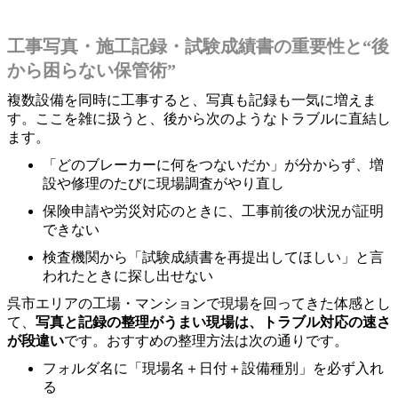
工事写真・施工記録・試験成績書の重要性と“後
から困らない保管術”
複数設備を同時に工事すると、写真も記録も一気に増えま
す。ここを雑に扱うと、後から次のようなトラブルに直結し
ます。
「どのブレーカーに何をつないだか」が分からず、増
設や修理のたびに現場調査がやり直し
保険申請や労災対応のときに、工事前後の状況が証明
できない
検査機関から「試験成績書を再提出してほしい」と言
われたときに探し出せない
呉市エリアの工場・マンションで現場を回ってきた体感とし
て、
写真と記録の整理がうまい現場は、トラブル対応の速さ
が段違い
です。おすすめの整理方法は次の通りです。
フォルダ名に「現場名＋日付＋設備種別」を必ず入れ
る