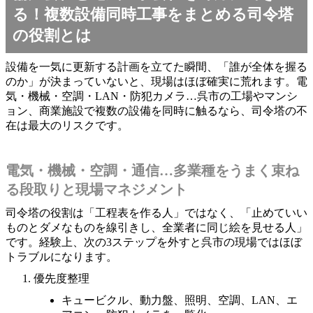
る！複数設備同時工事をまとめる司令塔
の役割とは
設備を一気に更新する計画を立てた瞬間、「誰が全体を握る
のか」が決まっていないと、現場はほぼ確実に荒れます。電
気・機械・空調・LAN・防犯カメラ…呉市の工場やマンシ
ョン、商業施設で複数の設備を同時に触るなら、司令塔の不
在は最大のリスクです。
電気・機械・空調・通信…多業種をうまく束ね
る段取りと現場マネジメント
司令塔の役割は「工程表を作る人」ではなく、「止めていい
ものとダメなものを線引きし、全業者に同じ絵を見せる人」
です。経験上、次の3ステップを外すと呉市の現場ではほぼ
トラブルになります。
優先度整理
キュービクル、動力盤、照明、空調、LAN、エ