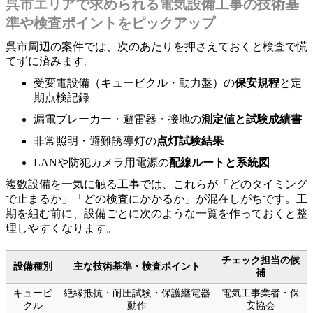
呉市エリアで求められる電気設備工事の技術基
準や検査ポイントをピックアップ
呉市周辺の案件では、次のあたりを押さえておくと検査で慌
てずに済みます。
受変電設備（キュービクル・動力盤）の
保安規程
と定
期点検記録
漏電ブレーカー・避雷器・接地の
測定値と試験成績書
非常照明・避難誘導灯の
点灯試験結果
LANや防犯カメラ用電源の
配線ルートと系統図
複数設備を一気に触る工事では、これらが「どのタイミング
で止まるか」「どの検査にかかるか」が混在しがちです。工
期を組む前に、設備ごとに次のような一覧を作っておくと整
理しやすくなります。
チェック担当の候
設備種別
主な技術基準・検査ポイント
補
キュービ
絶縁抵抗・耐圧試験・保護継電器
電気工事業者・保
クル
動作
安協会