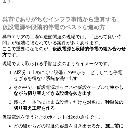
ます。
呉市でありがちなインフラ事情から逆算する、
仮設電源や段階的停電のベストな進め方
呉市エリアの工場や造船関連の現場では、「止めて良い時
間」が極端に限られている案件が多くあります。
ここで重要になるのが、
仮設電源と段階的停電の組み合わせ
方
です。
現場でよく取られる手順は次のようなイメージです。
A区分（止めにくい設備）の中から、どうしても停電
せざるを得ない系統を洗い出す
その中で、仮設電源ボックスや仮設ケーブルで
生かし
ながら切り替えできる設備を抜き出す
残った「本当に止まる設備」だけを対象に、
秒単位の
切り替え工程を作る
仮設電源を使うときのポイントは次の通りです。
どの盤からどの程度の容量を引き出せるか、
施工前に