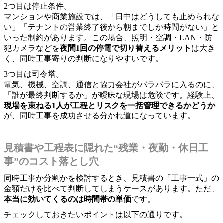
2つ目は停止条件。
マンションや商業施設では、「日中はどうしても止められな
い」「テナントの営業終了後から朝までしか時間がない」と
いった制約があります。この場合、照明・空調・LAN・防
犯カメラなどを
夜間1回の停電で切り替えるメリット
は大き
く、同時工事寄りの判断になりやすいです。
3つ目は司令塔。
電気、機械、空調、通信と協力会社がバラバラに入るのに、
「誰が最終判断するか」が曖昧な現場は危険です。経験上、
現場を束ねる1人が工程とリスクを一括管理できるかどうか
が、同時工事を成功させる分かれ道になっています。
見積書や工程表に隠れた“残業・夜勤・休日工
事”のコスト落とし穴
同時工事か分割かを検討するとき、見積書の「工事一式」の
金額だけを比べて判断してしまうケースがあります。ただ、
本当に効いてくるのは時間帯の単価
です。
チェックしておきたいポイントは以下の通りです。