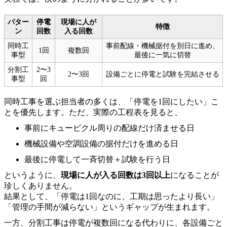
パター
停電
現場に人が
特徴
ン
回数
入る回数
同時工
事前配線・機械据付を別日に進め、
1回
複数回
事型
最後に一気に切替
分割工
2〜3
2〜3回
設備ごとに停電と試験を完結させる
事型
回
同時工事を選ぶ担当者の多くは、「停電を1回にしたい」こ
とを優先します。ただ、実際の工程表を見ると、
事前にキュービクル周りの配線だけ済ませる日
機械設備や空調設備の据付だけを進める日
最後に停電して一斉切替＋試験を行う日
というように、
現場に人が入る回数は3回以上
になることが
珍しくありません。
結果として、「停電は1回なのに、工期は思ったより長い」
「管理の手間が減らない」というギャップが生まれます。
一方、分割工事は停電が複数回になる代わりに、各設備ごと