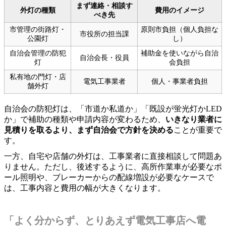
まず連絡・相談す
外灯の種類
費用のイメージ
べき先
市管理の街路灯・
原則市負担（個人負担な
市役所の担当課
公園灯
し）
自治会管理の防犯
補助金を使いながら自治
自治会長・役員
灯
会負担
私有地の門灯・店
電気工事業者
個人・事業者負担
舗外灯
自治会の防犯灯は、「市道か私道か」「既設が蛍光灯かLED
か」で補助の種類や申請内容が変わるため、
いきなり業者に
見積りを取るより、まず自治会で方針を決める
ことが重要で
す。
一方、自宅や店舗の外灯は、工事業者に直接相談して問題あ
りません。ただし、後述するように、高所作業車が必要なポ
ール照明や、ブレーカーからの配線増設が必要なケースで
は、工事内容と費用の幅が大きくなります。
「よく分からず、とりあえず電気工事店へ電