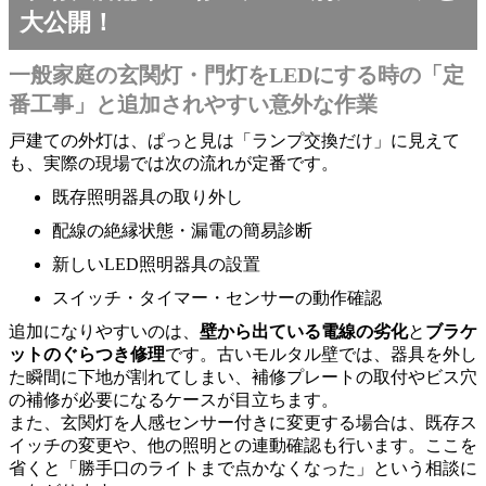
大公開！
一般家庭の玄関灯・門灯をLEDにする時の「定
番工事」と追加されやすい意外な作業
戸建ての外灯は、ぱっと見は「ランプ交換だけ」に見えて
も、実際の現場では次の流れが定番です。
既存照明器具の取り外し
配線の絶縁状態・漏電の簡易診断
新しいLED照明器具の設置
スイッチ・タイマー・センサーの動作確認
追加になりやすいのは、
壁から出ている電線の劣化
と
ブラケ
ットのぐらつき修理
です。古いモルタル壁では、器具を外し
た瞬間に下地が割れてしまい、補修プレートの取付やビス穴
の補修が必要になるケースが目立ちます。
また、玄関灯を人感センサー付きに変更する場合は、既存ス
イッチの変更や、他の照明との連動確認も行います。ここを
省くと「勝手口のライトまで点かなくなった」という相談に