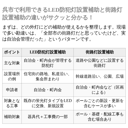
呉市で利用できるLED防犯灯設置補助と街路灯
設置補助の違いがサクッと分かる！
まずは、どの外灯にどの補助が使えるかを整理します。現場
で多い勘違いは、「全部市の街路灯だと思っていたけど、実
は自治会管理だった」というパターンです。
ポイント
LED防犯灯設置補助
街路灯設置補助
自治会・町内会が管理する
道路や公園などに設置する
主な対象
防犯灯
街路灯
設置場所
住宅街の路地、私道沿い、
幹線道路沿い、公園、広場
の例
集会所まわり
自治会・町内会など（区画
申請者
自治会・町内会
による）
対象とな
既存の蛍光灯タイプをLED
ポールごとの新設・更新を
る工事
に交換、新規設置
含むケースが多い
ポール・基礎・配線工事も
補助対象
器具代＋工事費の一部
含む場合あり