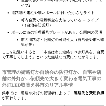
電気代をオーナーや管理会社が払っている → タ
イプ2
道路端の電柱や細いポールに付いた小さなライト
町内会費で電気料金を支払っている → タイプ
3（自治会防犯灯）
ポールに市の管理番号プレートがある、公園内の照明
市の街路灯・公園灯の可能性大（自治会や市へ確
認が先）
ここを勘違いすると、「本当は市に連絡すべき灯具を、自費
で工事してしまう」といった無駄な出費につながります。
市管理の街路灯か自治会の防犯灯か、自宅や店
舗の外灯か…依頼先で大きく変わる電気工事の
外灯LED取替え呉市のリアル事情
呉市では、道路や外灯の管理者によって、
連絡先と費用負担
が変わります。