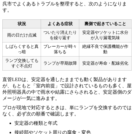
呉市でよくあるトラブルを整理すると、次のようになりま
す。
状況
よくある症状
裏側で起きていること
ついたり消えたり
安定器やソケットに水分
雨の日だけ点滅
を繰り返す
が入り漏電気味
しばらくすると真
ブレーカーが時々
絶縁不良で保護機能が作
っ暗
落ちる
動
ランプ交換しても
ランプが早期故障
安定器が寿命・配線劣化
すぐ不点灯
直管LEDは、安定器を通したままでも動く製品があります
が、もともと「室内前提」で設計されているものも多く、屋
外照明器具の中で雨水や結露にさらされると、安定器側のダ
メージが一気に進みます。
プロが現地で対応するときは、単にランプを交換するのでは
なく、必ず次の順番で確認します。
安定器の種類と年式
接続部やソケット周りの腐食・変色