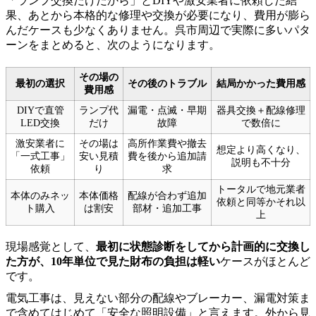
「ランプ交換だけだから」とDIYや激安業者に依頼した結
果、あとから本格的な修理や交換が必要になり、費用が膨ら
んだケースも少なくありません。呉市周辺で実際に多いパタ
ーンをまとめると、次のようになります。
その場の
最初の選択
その後のトラブル
結局かかった費用感
費用感
DIYで直管
ランプ代
漏電・点滅・早期
器具交換＋配線修理
LED交換
だけ
故障
で数倍に
激安業者に
その場は
高所作業費や撤去
想定より高くなり、
「一式工事」
安い見積
費を後から追加請
説明も不十分
依頼
り
求
トータルで地元業者
本体のみネッ
本体価格
配線が合わず追加
依頼と同等かそれ以
ト購入
は割安
部材・追加工事
上
現場感覚として、
最初に状態診断をしてから計画的に交換し
た方が、10年単位で見た財布の負担は軽い
ケースがほとんど
です。
電気工事は、見えない部分の配線やブレーカー、漏電対策ま
で含めてはじめて「安全な照明設備」と言えます。外から見