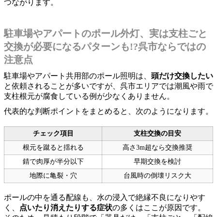
つながります。
駐車場やアパートのポール外灯、実は支柱ごと
交換が必要になるパターンも!?呉市ならではの
注意点
駐車場やアパート共用部のポール照明は、
頭だけ交換したい
と依頼されることが多いですが、呉市エリアでは潮風や雨で
支柱根元が腐食している例が少なくありません。
代表的な判断ポイントをまとめると、次のようになります。
チェック項目
支柱交換の目安
根元を蹴ると揺れる
高さ3m超なら交換推奨
錆で肉厚が半分以下
早期交換を検討
地際に亀裂・穴
台風時の倒壊リスク大
ポールの中を通る配線も、水の浸入で絶縁不良になりやす
く、
点いたり消えたりする症状
の多くはここが原因です。