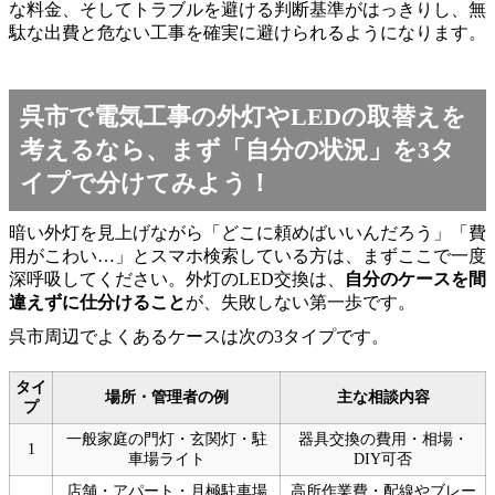
な料金、そしてトラブルを避ける判断基準がはっきりし、無
駄な出費と危ない工事を確実に避けられるようになります。
呉市で電気工事の外灯やLEDの取替えを
考えるなら、まず「自分の状況」を3タ
イプで分けてみよう！
暗い外灯を見上げながら「どこに頼めばいいんだろう」「費
用がこわい…」とスマホ検索している方は、まずここで一度
深呼吸してください。外灯のLED交換は、
自分のケースを間
違えずに仕分けること
が、失敗しない第一歩です。
呉市周辺でよくあるケースは次の3タイプです。
タイ
場所・管理者の例
主な相談内容
プ
一般家庭の門灯・玄関灯・駐
器具交換の費用・相場・
1
車場ライト
DIY可否
店舗・アパート・月極駐車場
高所作業費・配線やブレー