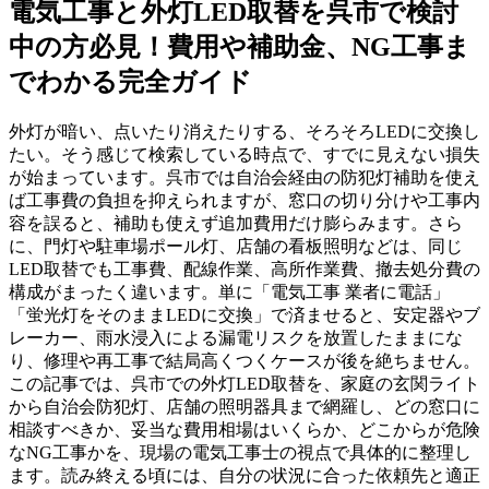
電気工事と外灯LED取替を呉市で検討
中の方必見！費用や補助金、NG工事ま
でわかる完全ガイド
外灯が暗い、点いたり消えたりする、そろそろLEDに交換し
たい。そう感じて検索している時点で、すでに見えない損失
が始まっています。呉市では自治会経由の防犯灯補助を使え
ば工事費の負担を抑えられますが、窓口の切り分けや工事内
容を誤ると、補助も使えず追加費用だけ膨らみます。さら
に、門灯や駐車場ポール灯、店舗の看板照明などは、同じ
LED取替でも工事費、配線作業、高所作業費、撤去処分費の
構成がまったく違います。単に「電気工事 業者に電話」
「蛍光灯をそのままLEDに交換」で済ませると、安定器やブ
レーカー、雨水浸入による漏電リスクを放置したままにな
り、修理や再工事で結局高くつくケースが後を絶ちません。
この記事では、呉市での外灯LED取替を、家庭の玄関ライト
から自治会防犯灯、店舗の照明器具まで網羅し、どの窓口に
相談すべきか、妥当な費用相場はいくらか、どこからが危険
なNG工事かを、現場の電気工事士の視点で具体的に整理し
ます。読み終える頃には、自分の状況に合った依頼先と適正