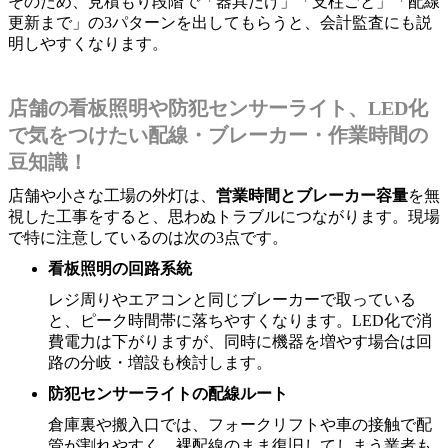
そのため、見積もり段階で「器具だけ」「支柱ごと」「配線
更新まで」の3パターンを出してもらうと、会計監査にも説
明しやすくなります。
店舗の看板照明や防犯センサーライト、LED化
で気をつけたい配線・ブレーカー・作業時間の
豆知識！
店舗や小さな工場の外灯は、
営業時間とブレーカー容量
を無
視した工事をすると、思わぬトラブルにつながります。現場
で特に注意しているのは次の3点です。
看板照明の回路系統
レジ周りやエアコンと同じブレーカーで取っている
と、ピーク時間帯に落ちやすくなります。LED化で消
費電力は下がりますが、同時に機器を増やす場合は回
路の分岐・増設も検討します。
防犯センサーライトの配線ルート
倉庫裏や搬入口では、フォークリフトや車の接触で配
管が割れやすく、裸配線のまま復旧してしまう業者も