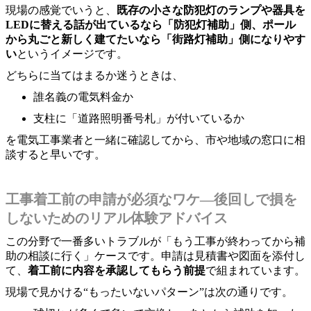
現場の感覚でいうと、
既存の小さな防犯灯のランプや器具を
LEDに替える話が出ているなら「防犯灯補助」側、ポール
から丸ごと新しく建てたいなら「街路灯補助」側になりやす
い
というイメージです。
どちらに当てはまるか迷うときは、
誰名義の電気料金か
支柱に「道路照明番号札」が付いているか
を電気工事業者と一緒に確認してから、市や地域の窓口に相
談すると早いです。
工事着工前の申請が必須なワケ―後回しで損を
しないためのリアル体験アドバイス
この分野で一番多いトラブルが「もう工事が終わってから補
助の相談に行く」ケースです。申請は見積書や図面を添付し
て、
着工前に内容を承認してもらう前提
で組まれています。
現場で見かける“もったいないパターン”は次の通りです。