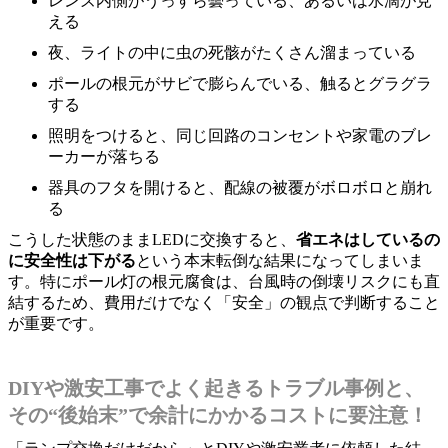
レンズ内側がうっすら曇っている、あるいは水滴が見
える
夜、ライトの中に虫の死骸がたくさん溜まっている
ポールの根元がサビで膨らんでいる、触るとグラグラ
する
照明をつけると、同じ回路のコンセントや家電のブレ
ーカーが落ちる
器具のフタを開けると、配線の被覆がボロボロと崩れ
る
こうした状態のままLEDに交換すると、
省エネはしているの
に安全性は下がる
という本末転倒な結果になってしまいま
す。特にポール灯の根元腐食は、台風時の倒壊リスクにも直
結するため、費用だけでなく「安全」の観点で判断すること
が重要です。
DIYや激安工事でよく起きるトラブル事例と、
その“後始末”で余計にかかるコストに要注意！