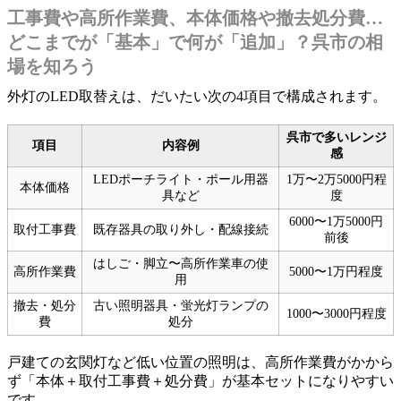
工事費や高所作業費、本体価格や撤去処分費…
どこまでが「基本」で何が「追加」？呉市の相
場を知ろう
外灯のLED取替えは、だいたい次の4項目で構成されます。
呉市で多いレンジ
項目
内容例
感
LEDポーチライト・ポール用器
1万〜2万5000円程
本体価格
具など
度
6000〜1万5000円
取付工事費
既存器具の取り外し・配線接続
前後
はしご・脚立〜高所作業車の使
高所作業費
5000〜1万円程度
用
撤去・処分
古い照明器具・蛍光灯ランプの
1000〜3000円程度
費
処分
戸建ての玄関灯など低い位置の照明は、高所作業費がかから
ず「本体＋取付工事費＋処分費」が基本セットになりやすい
です。