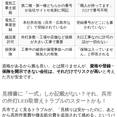
電気工
第二種・第一種どちらかの番号
「職人が持ってます」
事士資
が会社サイトや名刺に明記
だけで番号不明
格
電気工
本社所在地（呉市・広島市な
登録番号がどこにも書
事業登
ど）で登録されているか
かれていない
録
建設業
外灯多数・工場や店舗など規模
大口工事なのに許可の
許可
が大きい工事で重要
話が一切出ない
損害保
工事中の破損や漏電事故への保
「保険は入っていませ
険
険加入の有無
ん」と即答される
資格があるから腕も良い、とは限りませんが、
資格や登録・
保険を開示できない会社は、それだけでリスクが高い
と考え
た方が安全です。
見積書に「一式」しか記載がない？それ、呉市
の外灯LED取替えトラブルのスタートかも！
呉市でよく見るトラブルが、「見積りは安かったのに、あと
から高所作業費や撤去処分費を追加されて揉める」というパ