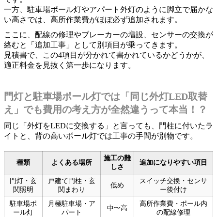
一方、駐車場ポール灯やアパート外灯のように脚立で届かな
い高さでは、高所作業費がほぼ必ず追加されます。
ここに、配線の修理やブレーカーの増設、センサーの交換が
絡むと「追加工事」として別項目が乗ってきます。
見積書で、この4項目が分かれて書かれているかどうかが、
適正料金を見抜く第一歩になります。
門灯と駐車場ポール灯では「同じ外灯LED取替
え」でも費用の考え方が全然違うって本当！？
同じ「外灯をLEDに交換する」と言っても、門柱に付いたラ
イトと、背の高いポール灯では工事の手間が別物です。
施工の難
種類
よくある場所
追加になりやすい項目
しさ
門灯・玄
戸建て門柱・玄
スイッチ交換・センサ
低め
関照明
関まわり
ー後付け
駐車場ポ
月極駐車場・ア
高所作業費・ポール内
中〜高
ール灯
パート
の配線修理