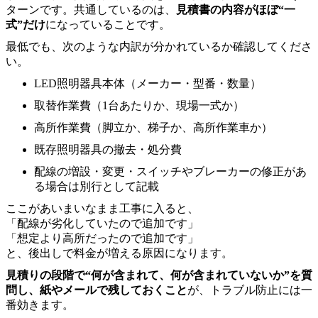
ターンです。共通しているのは、
見積書の内容がほぼ“一
式”だけ
になっていることです。
最低でも、次のような内訳が分かれているか確認してくださ
い。
LED照明器具本体（メーカー・型番・数量）
取替作業費（1台あたりか、現場一式か）
高所作業費（脚立か、梯子か、高所作業車か）
既存照明器具の撤去・処分費
配線の増設・変更・スイッチやブレーカーの修正があ
る場合は別行として記載
ここがあいまいなまま工事に入ると、
「配線が劣化していたので追加です」
「想定より高所だったので追加です」
と、後出しで料金が増える原因になります。
見積りの段階で“何が含まれて、何が含まれていないか”を質
問し、紙やメールで残しておくこと
が、トラブル防止には一
番効きます。