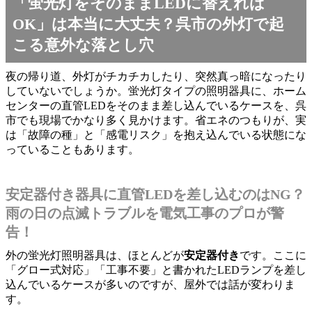
「蛍光灯をそのままLEDに替えれば
OK」は本当に大丈夫？呉市の外灯で起
こる意外な落とし穴
夜の帰り道、外灯がチカチカしたり、突然真っ暗になったり
していないでしょうか。蛍光灯タイプの照明器具に、ホーム
センターの直管LEDをそのまま差し込んでいるケースを、呉
市でも現場でかなり多く見かけます。省エネのつもりが、実
は「故障の種」と「感電リスク」を抱え込んでいる状態にな
っていることもあります。
安定器付き器具に直管LEDを差し込むのはNG？
雨の日の点滅トラブルを電気工事のプロが警
告！
外の蛍光灯照明器具は、ほとんどが
安定器付き
です。ここに
「グロー式対応」「工事不要」と書かれたLEDランプを差し
込んでいるケースが多いのですが、屋外では話が変わりま
す。