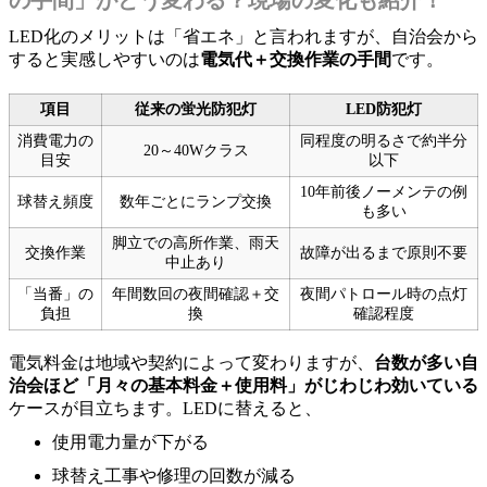
LED化のメリットは「省エネ」と言われますが、自治会から
すると実感しやすいのは
電気代＋交換作業の手間
です。
項目
従来の蛍光防犯灯
LED防犯灯
消費電力の
同程度の明るさで約半分
20～40Wクラス
目安
以下
10年前後ノーメンテの例
球替え頻度
数年ごとにランプ交換
も多い
脚立での高所作業、雨天
交換作業
故障が出るまで原則不要
中止あり
「当番」の
年間数回の夜間確認＋交
夜間パトロール時の点灯
負担
換
確認程度
電気料金は地域や契約によって変わりますが、
台数が多い自
治会ほど「月々の基本料金＋使用料」がじわじわ効いている
ケースが目立ちます。LEDに替えると、
使用電力量が下がる
球替え工事や修理の回数が減る