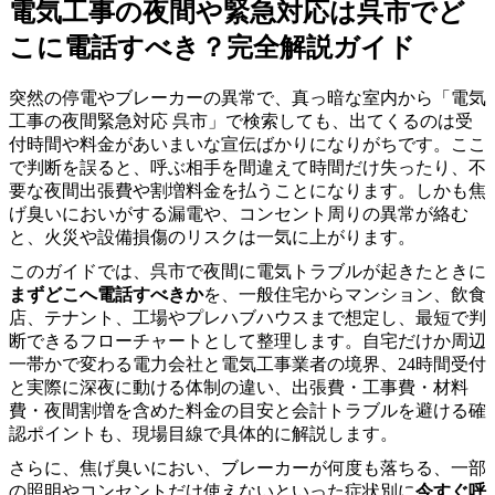
電気工事の夜間や緊急対応は呉市でど
こに電話すべき？完全解説ガイド
突然の停電やブレーカーの異常で、真っ暗な室内から「電気
工事の夜間緊急対応 呉市」で検索しても、出てくるのは受
付時間や料金があいまいな宣伝ばかりになりがちです。ここ
で判断を誤ると、呼ぶ相手を間違えて時間だけ失ったり、不
要な夜間出張費や割増料金を払うことになります。しかも焦
げ臭いにおいがする漏電や、コンセント周りの異常が絡む
と、火災や設備損傷のリスクは一気に上がります。
このガイドでは、呉市で夜間に電気トラブルが起きたときに
まずどこへ電話すべきか
を、一般住宅からマンション、飲食
店、テナント、工場やプレハブハウスまで想定し、最短で判
断できるフローチャートとして整理します。自宅だけか周辺
一帯かで変わる電力会社と電気工事業者の境界、24時間受付
と実際に深夜に動ける体制の違い、出張費・工事費・材料
費・夜間割増を含めた料金の目安と会計トラブルを避ける確
認ポイントも、現場目線で具体的に解説します。
さらに、焦げ臭いにおい、ブレーカーが何度も落ちる、一部
の照明やコンセントだけ使えないといった症状別に
今すぐ呼