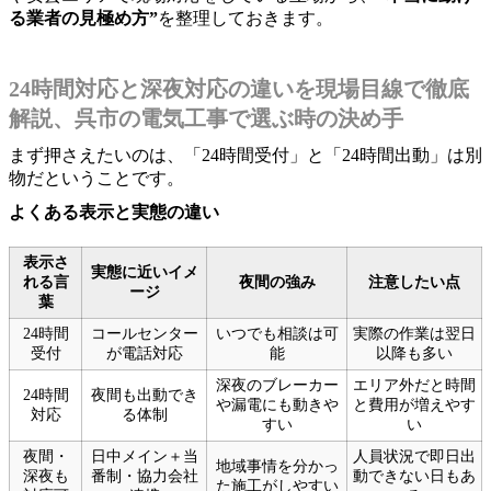
る業者の見極め方”
を整理しておきます。
24時間対応と深夜対応の違いを現場目線で徹底
解説、呉市の電気工事で選ぶ時の決め手
まず押さえたいのは、「24時間受付」と「24時間出動」は別
物だということです。
よくある表示と実態の違い
表示さ
実態に近いイメ
れる言
夜間の強み
注意したい点
ージ
葉
24時間
コールセンター
いつでも相談は可
実際の作業は翌日
受付
が電話対応
能
以降も多い
深夜のブレーカー
エリア外だと時間
24時間
夜間も出動でき
や漏電にも動きや
と費用が増えやす
対応
る体制
すい
い
夜間・
日中メイン＋当
人員状況で即日出
地域事情を分かっ
深夜も
番制・協力会社
動できない日もあ
た施工がしやすい