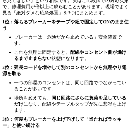
ら見てほしい」という相談です。実はこの段階での対応次第
で、修理費用が倍以上に膨らむことがあります。現場でよく
見る「絶対ダメな応急処置」を3つにまとめます。
1位：落ちるブレーカーをテープや紐で固定してONのまま使
う
ブレーカーは「危険だから止めている」安全装置で
す。
これを無理に固定すると、
配線やコンセント側が焼け
るまで止まらない
状態になります。
2位：延長コードを増やして別のコンセントから無理やり電
源を取る
一つの部屋のコンセントは、同じ回路でつながってい
ることが多いです。
場所を変えても、
同じ回路にさらに負荷を足している
だけ
になり、配線やテーブルタップが先に悲鳴を上げ
ます。
3位：何度もブレーカーを上げ下げして「当たればラッキ
ー」と使い続ける