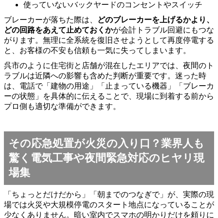
使っていないバックヤードのコンセントやスイッチ
ブレーカーが落ちた際は、
どのブレーカーを上げるかより、
どの回路をあえて止めておくか
が会計トラブル回避にもつな
がります。無理に全系統を復旧させようとして再度停電する
と、お客様の不安も信頼も一気に失ってしまいます。
呉市のように住宅街と店舗が混在したエリアでは、夜間のト
ラブルは近隣への影響も含めた判断が重要です。迷った時
は、電話で「建物の用途」「止まっている機器」「ブレーカ
ーの状態」を具体的に伝えることで、現場に到着する前から
プロ側も適切な準備ができます。
その応急処置が火災の入り口？業界人も
驚く電気工事や夜間緊急対応のヒヤリ現
場集
「ちょっとだけだから」「朝までのつなぎで」が、実際の現
場では火災や大規模停電のスタート地点になっていることが
少なくありません。暗い室内でスマホの明かりだけを頼りに