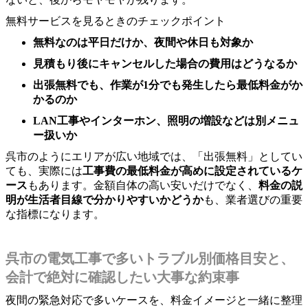
無料サービスを見るときのチェックポイント
無料なのは平日だけか、夜間や休日も対象か
見積もり後にキャンセルした場合の費用はどうなるか
出張無料でも、作業が1分でも発生したら最低料金がか
かるのか
LAN工事やインターホン、照明の増設などは別メニュ
ー扱いか
呉市のようにエリアが広い地域では、「出張無料」としてい
ても、実際には
工事費の最低料金が高めに設定されているケ
ース
もあります。金額自体の高い安いだけでなく、
料金の説
明が生活者目線で分かりやすいかどうか
も、業者選びの重要
な指標になります。
呉市の電気工事で多いトラブル別価格目安と、
会計で絶対に確認したい大事な約束事
夜間の緊急対応で多いケースを、料金イメージと一緒に整理