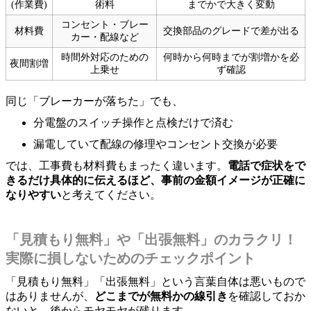
(作業費)
術料
までかで大きく変動
コンセント・ブレー
材料費
交換部品のグレードで差が出る
カー・配線など
時間外対応のための
何時から何時までが割増かを必
夜間割増
上乗せ
ず確認
同じ「ブレーカーが落ちた」でも、
分電盤のスイッチ操作と点検だけで済む
漏電していて配線の修理やコンセント交換が必要
では、工事費も材料費もまったく違います。
電話で症状をで
きるだけ具体的に伝えるほど、事前の金額イメージが正確に
なりやすい
と考えてください。
「見積もり無料」や「出張無料」のカラクリ！
実際に損しないためのチェックポイント
「見積もり無料」「出張無料」という言葉自体は悪いもので
はありませんが、
どこまでが無料かの線引き
を確認しておか
ないと、後からモヤモヤが残ります。