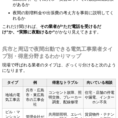
があるか
夜間の割増料金や出張費の考え方を事前に説明してく
れるか
これだけ聞ければ、
その業者が“ただ電話を受けるだ
け”か、“実際に夜動けるか”
がかなり見えてきます。
呉市と周辺で夜間出動できる電気工事業者タイ
プ別・得意分野まるわかりマップ
現場で呼ばれる業者のタイプは、ざっくり分けると次のよう
になります。
タイプ
例
得意なトラブル
向いている相談
呉市・広島
コンセント故障、照
住宅・店舗の停電
地域の電
市・東広島
明交換、ブレーカー
や漏電、インター
気工事店
市の工事会
調査、配線修理
ホン不良
社
ビル・マ
共用部照明、エレベ
賃貸物件・テナン
ンション
管理会社が