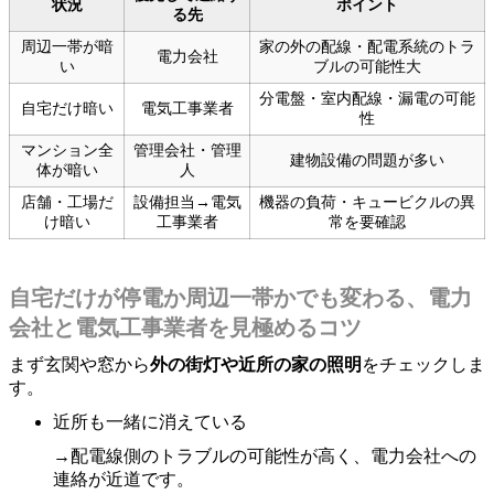
状況
ポイント
る先
周辺一帯が暗
家の外の配線・配電系統のトラ
電力会社
い
ブルの可能性大
分電盤・室内配線・漏電の可能
自宅だけ暗い
電気工事業者
性
マンション全
管理会社・管理
建物設備の問題が多い
体が暗い
人
店舗・工場だ
設備担当→電気
機器の負荷・キュービクルの異
け暗い
工事業者
常を要確認
自宅だけが停電か周辺一帯かでも変わる、電力
会社と電気工事業者を見極めるコツ
まず玄関や窓から
外の街灯や近所の家の照明
をチェックしま
す。
近所も一緒に消えている
→配電線側のトラブルの可能性が高く、電力会社への
連絡が近道です。