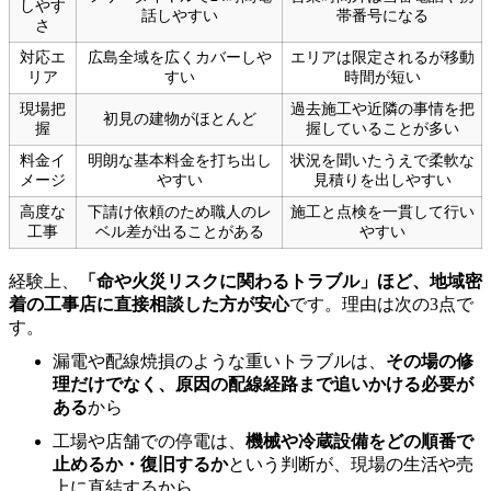
しやす
話しやすい
帯番号になる
さ
対応エ
広島全域を広くカバーしや
エリアは限定されるが移動
リア
すい
時間が短い
現場把
過去施工や近隣の事情を把
初見の建物がほとんど
握
握していることが多い
料金イ
明朗な基本料金を打ち出し
状況を聞いたうえで柔軟な
メージ
やすい
見積りを出しやすい
高度な
下請け依頼のため職人のレ
施工と点検を一貫して行い
工事
ベル差が出ることがある
やすい
経験上、
「命や火災リスクに関わるトラブル」ほど、地域密
着の工事店に直接相談した方が安心
です。理由は次の3点で
す。
漏電や配線焼損のような重いトラブルは、
その場の修
理だけでなく、原因の配線経路まで追いかける必要が
ある
から
工場や店舗での停電は、
機械や冷蔵設備をどの順番で
止めるか・復旧するか
という判断が、現場の生活や売
上に直結するから