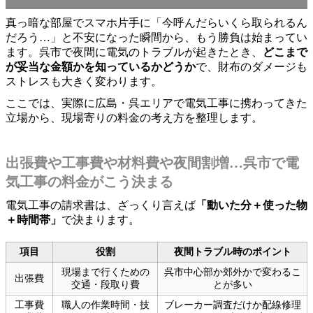
真っ暗な部屋でスマホ片手に「今呼んだらいくら取られるん
だろう…」と不安になった瞬間から、もう勝負は始まってい
ます。呉市で夜間に電気のトラブルが起きたとき、
どこまで
が妥当な金額かを知っているかどうか
で、財布のダメージも
ストレスも大きく変わります。
ここでは、実際に広島・呉エリアで電気工事に携わってきた
立場から、現場寄りの料金の考え方を整理します。
出張費や工事費や材料費や夜間割増…呉市で電
気工事の料金がこう決まる
電気工事の請求書は、ざっくり言えば
「動いた分＋使った物
＋時間帯」
で決まります。
項目
役割
夜間トラブル時のポイント
現場まで行くための
呉市中心部か郊外かで変わるこ
出張費
交通・段取り費
とが多い
工事費
職人の作業時間・技
ブレーカー調査だけか配線修理