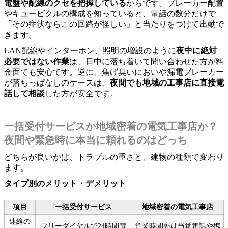
電盤や配線のクセを把握している
からです。ブレーカー配置
やキュービクルの構成を知っていると、電話の数分だけで
「その症状ならこの回路が怪しい」と当たりをつけて出動で
きます。
LAN配線やインターホン、照明の増設のように
夜中に絶対
必要ではない作業
は、日中に落ち着いて問い合わせた方が料
金面でも安心です。逆に、焦げ臭いにおいや漏電ブレーカー
が落ちっぱなしのケースは、
夜間でも地域の工事店に直接電
話して相談
した方が安全です。
一括受付サービスか地域密着の電気工事店か？
夜間や緊急時に本当に頼れるのはどっち
どちらが良いかは、トラブルの重さと、建物の種類で変わり
ます。
タイプ別のメリット・デメリット
項目
一括受付サービス
地域密着の電気工事店
連絡の
フリーダイヤルで24時間電
営業時間外は当番電話や携