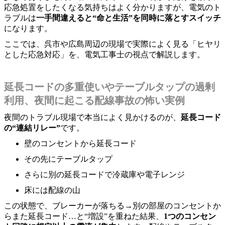
応急処置をしたくなる気持ちはよく分かりますが、電気のト
ラブルは
一手間違えると“命と生活”を同時に落とすスイッチ
になります。
ここでは、呉市や広島周辺の現場で実際によく見る「ヒヤリ
とした応急対応」を、電気工事士の視点で解説します。
延長コードの多重使いやテーブルタップの過剰
利用、夜間に起こる配線事故の怖い実例
夜間のトラブル現場で本当によく見かけるのが、
延長コード
の“連結リレー”
です。
壁のコンセントから延長コード
その先にテーブルタップ
さらに別の延長コードで冷蔵庫や電子レンジ
床には配線の山
この状態で、ブレーカーが落ちる→別の部屋のコンセントか
らまた延長コード…と“増設”を重ねた結果、
1つのコンセン