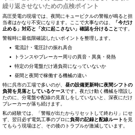
繰り返させないための点検ポイント
高圧受電の現場では、夜間にキュービクルの警報が鳴ると担
当者はかなり不安になります。ここで大事なのは、
「今だけ
止める」対応と「次に起こさない」確認を分けること
です。
警報時に最低限確認したいポイントを整理します。
電流計・電圧計の振れ具合
トランスやブレーカー周りの異音・異臭・発熱
特定の分電盤だけ過負荷になっていないか
昼間と夜間で稼働する機械の違い
特に呉市の工場で多いのが、
昼の設備更新時に夜間シフトの
負荷を見落としているケース
です。夜だけ動く機械を増設し
たのに、分電盤や配線の見直しをしていないと、深夜にだけ
ブレーカーが落ち続けます。
私の経験では、「警報が出たからリセットして終わり」にせ
ず、翌日必ず電気工事のプロに
負荷の記録と配線ルート
を見
てもらう現場ほど、その後のトラブルが激減しています。