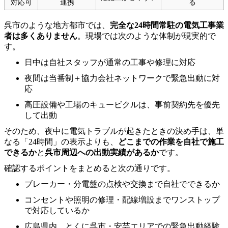
対応可
連携
る
呉市のような地方都市では、
完全な24時間常駐の電気工事業
者は多くありません
。現場では次のような体制が現実的で
す。
日中は自社スタッフが通常の工事や修理に対応
夜間は当番制＋協力会社ネットワークで緊急出動に対
応
高圧設備や工場のキュービクルは、事前契約先を優先
して出動
そのため、夜中に電気トラブルが起きたときの決め手は、単
なる「24時間」の表示よりも、
どこまでの作業を自社で施工
できるか
と
呉市周辺への出動実績があるか
です。
確認するポイントをまとめると次の通りです。
ブレーカー・分電盤の点検や交換まで自社でできるか
コンセントや照明の修理・配線増設までワンストップ
で対応しているか
広島県内、とくに呉市・安芸エリアでの緊急出動経験