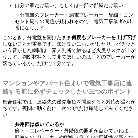
自分の家だけ暗い、もしくは一部の部屋だけ暗い
→分電盤のブレーカー・漏電ブレーカー・配線・コン
セント周りの問題が疑われるので、電気工事業者の出
番になります。
このとき、分電盤を開けたまま
何度もブレーカーを上げ下げ
しない
ことが重要です。焦げ臭いにおいがしたり、バチッと
いう音がした瞬間は、素人判断で触るほど火災リスクが上が
ります。判断材料として見てほしいのは「どのブレーカーが
落ちているか」だけで十分です。
マンションやアパート住まいで電気工事店に連
絡する前に必ずチェックしたい三つのポイント
集合住宅では、連絡先の優先順位を間違えると対応が遅れが
ちです。夜間に動く前に、次の3点だけ確認してみてくださ
い。
共用部は点いているか
廊下・エレベーター・外階段の照明が点いていれば、
部屋内のブレーカーや配線トラブルの可能性が高くな