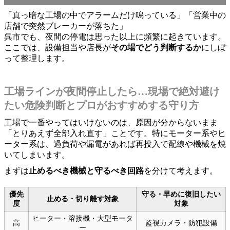
「真っ暗な工場の中でアラームだけ鳴っている」「営業中の
店舗で突然ブレーカーが落ちた」
呉市でも、夜間の停電は思った以上に頻繁に起きています。
ここでは、設備担当や店長が
その場でどう判断するか
にしぼ
って整理します。
工場ラインが夜間停止したら…現場で絶対避け
たい危険判断とプロがおすすめする守り方
工場で一番やってはいけないのは、原因が分からないまま
「とりあえず全部入れ直す」ことです。特にモーター系やヒ
ーター系は、過負荷や漏電があれば再投入で配線や機械を焼
いてしまいます。
まずは
止めるべき機械と守るべき回路
を分けて考えます。
優先
守る・早めに復旧したい
止める・切り離す対象
度
対象
ヒーター・溶接機・大型モータ
高
監視カメラ・防犯設備
ー