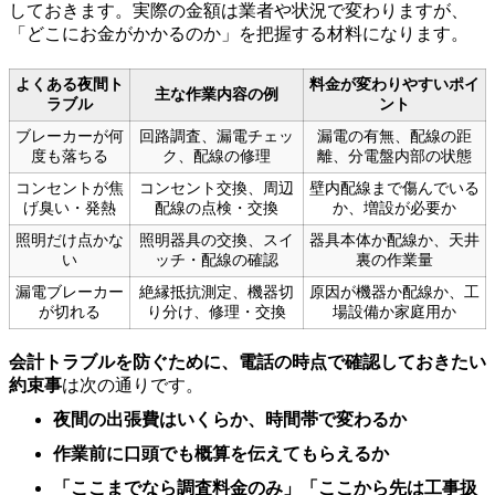
しておきます。実際の金額は業者や状況で変わりますが、
「どこにお金がかかるのか」を把握する材料になります。
よくある夜間ト
料金が変わりやすいポイ
主な作業内容の例
ラブル
ント
ブレーカーが何
回路調査、漏電チェッ
漏電の有無、配線の距
度も落ちる
ク、配線の修理
離、分電盤内部の状態
コンセントが焦
コンセント交換、周辺
壁内配線まで傷んでいる
げ臭い・発熱
配線の点検・交換
か、増設が必要か
照明だけ点かな
照明器具の交換、スイ
器具本体か配線か、天井
い
ッチ・配線の確認
裏の作業量
漏電ブレーカー
絶縁抵抗測定、機器切
原因が機器か配線か、工
が切れる
り分け、修理・交換
場設備か家庭用か
会計トラブルを防ぐために、電話の時点で確認しておきたい
約束事
は次の通りです。
夜間の出張費はいくらか、時間帯で変わるか
作業前に口頭でも概算を伝えてもらえるか
「ここまでなら調査料金のみ」「ここから先は工事扱