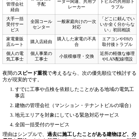
ーター関連、共用ブ
トビルの共用部ト
管理会社
手配
レーカー
ラブル
経由
大手一括
「どこに頼んでい
全国コール
一般家庭向けの一次
受付サー
いか全く分からな
センター
対応
ビス
い」初回相談
家電量販
購入した家電の不具
エアコンやIHの
購入店経由
店ルート
合
取付後トラブル
個人の電
個人事業の
近所の軽微な修理
小規模修理・交換
気工事士
工事士
やLAN配線増設
夜間の
スピード重視
で考えるなら、次の優先順位で検討する
方が現実的です。
すでに工事や点検を依頼したことがある地域の電気工
事店
建物の管理会社（マンション・テナントビルの場合）
地元エリアを対象にしている緊急対応サービス
全国一括受付のサービス
理由はシンプルで、
過去に施工したことがある建物ほど、分