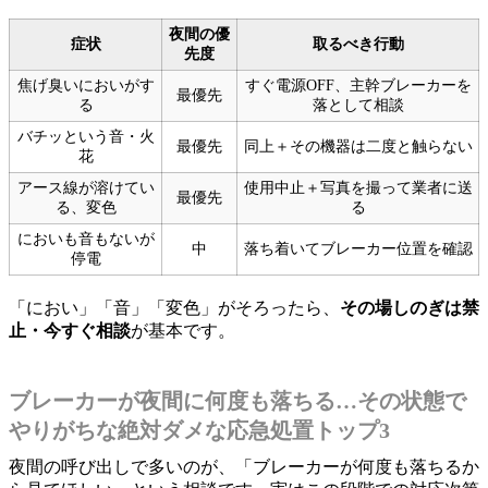
夜間の優
症状
取るべき行動
先度
焦げ臭いにおいがす
すぐ電源OFF、主幹ブレーカーを
最優先
る
落として相談
バチッという音・火
最優先
同上＋その機器は二度と触らない
花
アース線が溶けてい
使用中止＋写真を撮って業者に送
最優先
る、変色
る
においも音もないが
中
落ち着いてブレーカー位置を確認
停電
「におい」「音」「変色」がそろったら、
その場しのぎは禁
止・今すぐ相談
が基本です。
ブレーカーが夜間に何度も落ちる…その状態で
やりがちな絶対ダメな応急処置トップ3
夜間の呼び出しで多いのが、「ブレーカーが何度も落ちるか