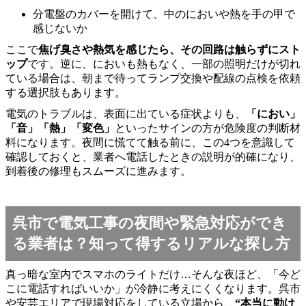
分電盤のカバーを開けて、中のにおいや熱を手の甲で
感じないか
ここで
焦げ臭さや熱気を感じたら、その回路は触らずにスト
ップ
です。逆に、においも熱もなく、一部の照明だけが切れ
ている場合は、朝まで待ってランプ交換や配線の点検を依頼
する選択肢もあります。
電気のトラブルは、表面に出ている症状よりも、
「におい」
「音」「熱」「変色」
といったサインの方が危険度の判断材
料になります。夜間に慌てて触る前に、この4つを意識して
確認しておくと、業者へ電話したときの説明が的確になり、
到着後の修理もスムーズに進みます。
呉市で電気工事の夜間や緊急対応ができ
る業者は？知って得するリアルな探し方
真っ暗な室内でスマホのライトだけ…そんな夜ほど、「今ど
こに電話すればいいか」が冷静に考えにくくなります。呉市
や安芸エリアで現場対応をしている立場から、
“本当に動け